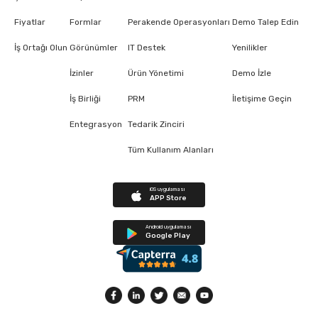
Fiyatlar
Formlar
Perakende Operasyonları
Demo Talep Edin
İş Ortağı Olun
Görünümler
IT Destek
Yenilikler
İzinler
Ürün Yönetimi
Demo İzle
İş Birliği
PRM
İletişime Geçin
Entegrasyon
Tedarik Zinciri
Tüm Kullanım Alanları
iOS uygulaması
APP Store
Android uygulaması
Google Play