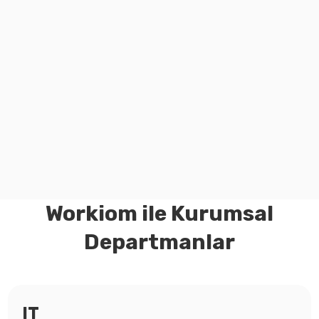
araçlarla entegre edilebilir mi?
Ne kadar hızlı devreye alınabilir?
Workiom ile Kurumsal
Departmanlar
IT