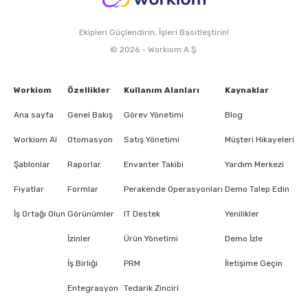
Ekipleri Güçlendirin, İşleri Basitleştirin!
© 2026 - Workiom A.Ş.
Workiom
Özellikler
Kullanım Alanları
Kaynaklar
Ana sayfa
Genel Bakış
Görev Yönetimi
Blog
Workiom AI
Otomasyon
Satış Yönetimi
Müşteri Hikayeleri
Şablonlar
Raporlar
Envanter Takibi
Yardım Merkezi
Fiyatlar
Formlar
Perakende Operasyonları
Demo Talep Edin
İş Ortağı Olun
Görünümler
IT Destek
Yenilikler
İzinler
Ürün Yönetimi
Demo İzle
İş Birliği
PRM
İletişime Geçin
Entegrasyon
Tedarik Zinciri