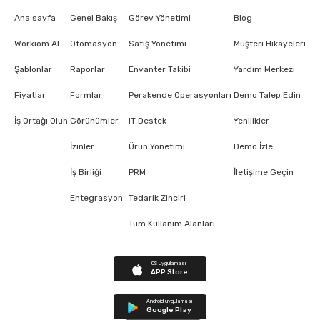
Ana sayfa
Genel Bakış
Görev Yönetimi
Blog
Workiom AI
Otomasyon
Satış Yönetimi
Müşteri Hikayeleri
Şablonlar
Raporlar
Envanter Takibi
Yardım Merkezi
Fiyatlar
Formlar
Perakende Operasyonları
Demo Talep Edin
İş Ortağı Olun
Görünümler
IT Destek
Yenilikler
İzinler
Ürün Yönetimi
Demo İzle
İş Birliği
PRM
İletişime Geçin
Entegrasyon
Tedarik Zinciri
Tüm Kullanım Alanları
iOS uygulaması
APP Store
Android uygulaması
Google Play