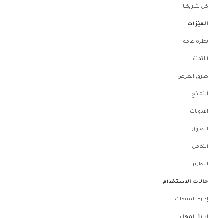
كن شريكنا
الميّزات
نظرة عامة
الأتمتة
طرق العرض
النماذج
الأذونات
التعاون
التكامل
التقارير
حالات الاستخدام
إدارة المبيعات
إدارة المهام