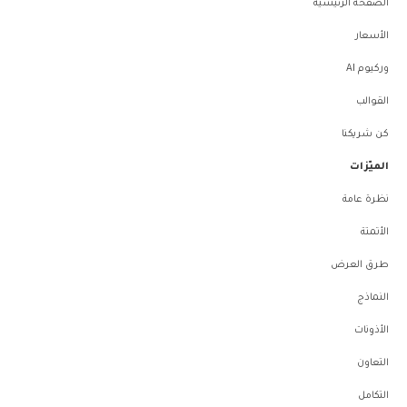
الصفحة الرئيسية
الأسعار
وركيوم AI
القوالب
كن شريكنا
الميّزات
نظرة عامة
الأتمتة
طرق العرض
النماذج
الأذونات
التعاون
التكامل