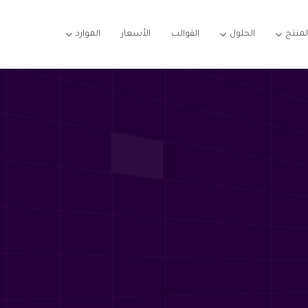
لمنتج
الحلول
القوالب
الأسعار
الموارد


