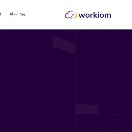
AI وركيوم
ا