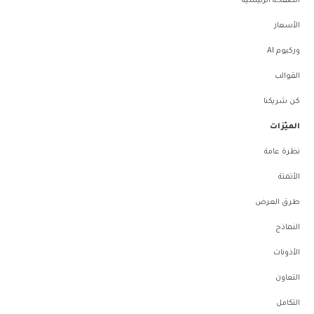
الصفحة الرئيسية
الأسعار
وركيوم AI
القوالب
كن شريكنا
الميّزات
نظرة عامة
الأتمتة
طرق العرض
النماذج
الأذونات
التعاون
التكامل