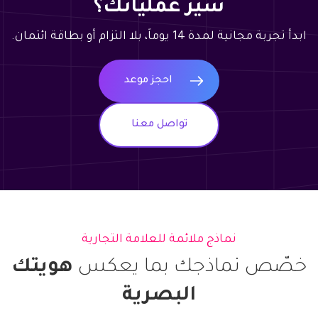
سير عملياتك؟
ابدأ تجربة مجانية لمدة 14 يوماً، بلا التزام أو بطاقة ائتمان.
احجز موعد
تواصل معنا
نماذج ملائمة للعلامة التجارية
خصّص نماذجك بما يعكس
هويتك
البصرية