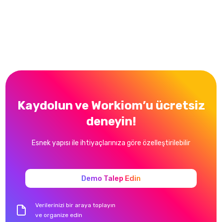
Gizem Kul
Proje Müdürü,
Electrip Global
Kaydolun ve Workiom’u ücretsiz
deneyin!
Esnek yapısı ile ihtiyaçlarınıza göre özelleştirilebilir
Demo Talep Edin
Verilerinizi bir araya toplayın
ve organize edin