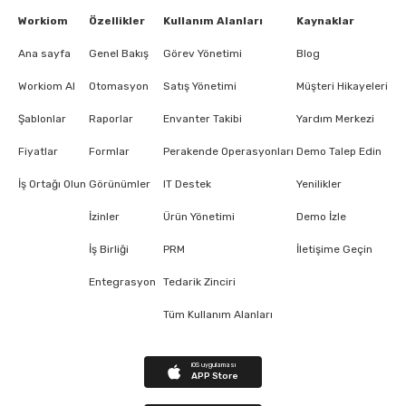
Workiom
Özellikler
Kullanım Alanları
Kaynaklar
Ana sayfa
Genel Bakış
Görev Yönetimi
Blog
Workiom AI
Otomasyon
Satış Yönetimi
Müşteri Hikayeleri
Şablonlar
Raporlar
Envanter Takibi
Yardım Merkezi
Fiyatlar
Formlar
Perakende Operasyonları
Demo Talep Edin
İş Ortağı Olun
Görünümler
IT Destek
Yenilikler
İzinler
Ürün Yönetimi
Demo İzle
İş Birliği
PRM
İletişime Geçin
Entegrasyon
Tedarik Zinciri
Tüm Kullanım Alanları
iOS uygulaması
APP Store